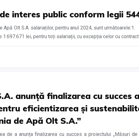
de interes public conform legii 54
pă Olt S.A. salariaților, pentru anul 2024, sunt următoarele:1. 
1.697.671 lei, pentru toți salariații, cu excepția celor cu contract 
A. anunță finalizarea cu succes a
ntru eficientizarea și sustenabilita
ia de Apă Olt S.A.”
de a anunța finalizarea cu succes a proiectului „Măsuri de di