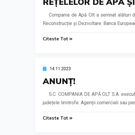
REȚELELOR DE APĂ Ș
Compania de Apă Olt a semnat alături de
Reconstrucție și Dezvoltare. Banca Europeană
Citeste Tot
14.11.2023
ANUNȚ!
S.C. COMPANIA DE APĂ OLT S.A. execută de
județele limitrofe. Agenții comerciali sau per
Citeste Tot