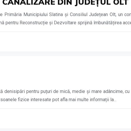
I CANALIZARE DIN JUDEȚUL OLT
 Primăria Municipiului Slatina și Consiliul Județean Olt, un co
 pentru Reconstrucție și Dezvoltare sprijină îmbunătățirea accesu
nisipări pentru puțuri de mică, medie și mare adâncime, cu utila
soanele fizice interesate pot afla mai multe informații la...