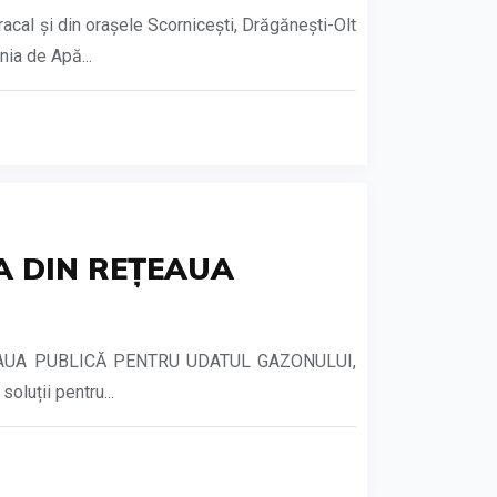
al și din orașele Scornicești, Drăgănești-Olt
ia de Apă...
PA DIN REȚEAUA
EAUA PUBLICĂ PENTRU UDATUL GAZONULUI,
luții pentru...