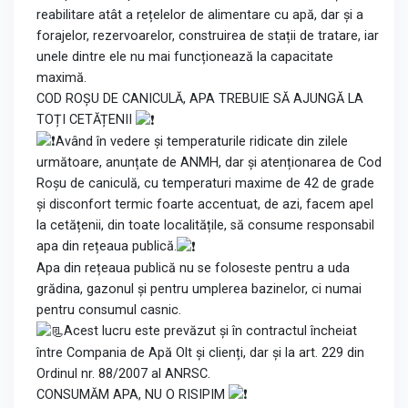
reabilitare atât a rețelelor de alimentare cu apă, dar și a
forajelor, rezervoarelor, construirea de stații de tratare, iar
unele dintre ele nu mai funcționează la capacitate
maximă.
COD ROȘU DE CANICULĂ, APA TREBUIE SĂ AJUNGĂ LA
TOȚI CETĂȚENII
Având în vedere și temperaturile ridicate din zilele
următoare, anunțate de ANMH, dar și atenționarea de Cod
Roșu de caniculă, cu temperaturi maxime de 42 de grade
și disconfort termic foarte accentuat, de azi, facem apel
la cetățenii, din toate localitățile, să consume responsabil
apa din rețeaua publică.
Apa din rețeaua publică nu se foloseste pentru a uda
grădina, gazonul și pentru umplerea bazinelor, ci numai
pentru consumul casnic.
Acest lucru este prevăzut și în contractul încheiat
între Compania de Apă Olt și clienți, dar și la art. 229 din
Ordinul nr. 88/2007 al ANRSC.
CONSUMĂM APA, NU O RISIPIM