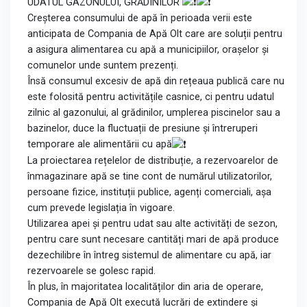
UDATUL GAZONULUI, GRĂDINILOR
Creșterea consumului de apă în perioada verii este
anticipata de Compania de Apă Olt care are soluții pentru
a asigura alimentarea cu apă a municipiilor, orașelor și
comunelor unde suntem prezenți.
Însă consumul excesiv de apă din rețeaua publică care nu
este folosită pentru activitățile casnice, ci pentru udatul
zilnic al gazonului, al grădinilor, umplerea piscinelor sau a
bazinelor, duce la fluctuații de presiune și întreruperi
temporare ale alimentării cu apă
La proiectarea rețelelor de distribuție, a rezervoarelor de
înmagazinare apă se tine cont de numărul utilizatorilor,
persoane fizice, instituții publice, agenți comerciali, așa
cum prevede legislația în vigoare.
Utilizarea apei și pentru udat sau alte activități de sezon,
pentru care sunt necesare cantități mari de apă produce
dezechilibre în întreg sistemul de alimentare cu apă, iar
rezervoarele se golesc rapid.
În plus, în majoritatea localităților din aria de operare,
Compania de Apă Olt execută lucrări de extindere și